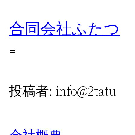
内
容
合同会社ふたつ
を
ス
キ
ッ
プ
投稿者:
info@2tatu